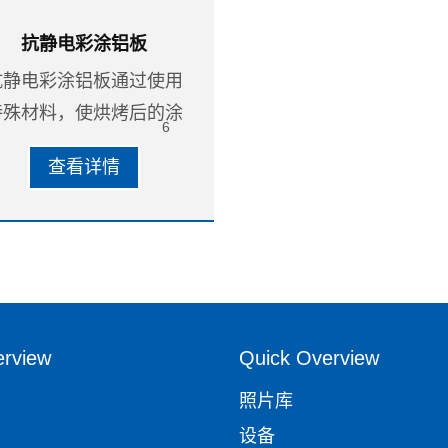
抗静电彩涂铝板
抗静电彩涂铝板通过使用
特殊材料，使烘烤后的涂
6
层表面电阻保持在10
9
查看详情
10
Ω范围内，从而有效
达到抗静电的效果。
erview
Quick Overview
照片库
设备