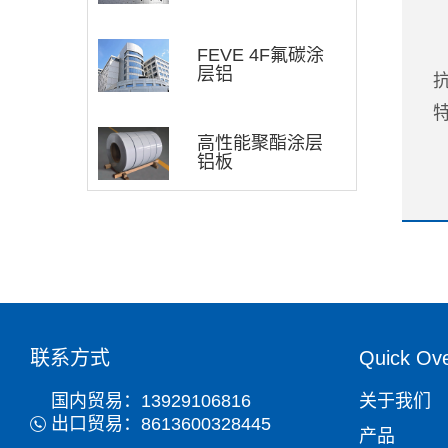
FEVE 4F氟碳涂
层铝
高性能聚酯涂层
铝板
~
联系方式
Quick Ov
国内贸易：13929106816
关于我们
出口贸易：8613600328445
产品