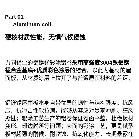
P
art 01
Aluminum coil
硬核材质性能，无惧气候侵蚀
力同铝业的铝镁锰彩涂铝卷采用
高强度3004系铝镁
锰合金基底+优质彩色涂层
的结合，以此为基材的屋
面板，从材质涂层上拉开了与普通屋面材料的差距。
铝镁锰屋面板本身自带优异的韧性与结构强度，抗风
压、抗冲击性能拉满，能够从容应对暴雨冲刷、狂风
撕扯；辊涂工艺生产的铝卷保证卷面平整，杜绝板材
变形、翘边脱落等问题；表面的彩涂工艺，更是赋予
板材超强的耐候、耐腐蚀、抗氧化能力，长期暴露在