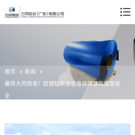
首页
新闻
暴雨大风频发！铝镁锰彩涂铝卷保障建筑屋面安
全